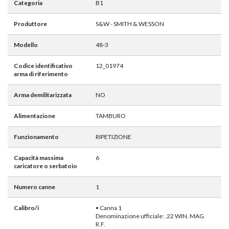
Categoria
B1
Produttore
S&W - SMITH & WESSON
Modello
48-3
Codice identificativo
12_01974
arma di riferimento
Arma demilitarizzata
NO
Alimentazione
TAMBURO
Funzionamento
RIPETIZIONE
Capacità massima
6
caricatore o serbatoio
Numero canne
1
Calibro/i
• Canna 1
Denominazione ufficiale: .22 WIN. MAG.
R.F.