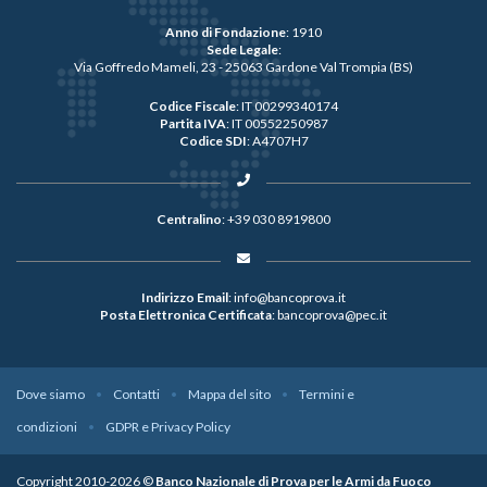
Anno di Fondazione
: 1910
Sede Legale
:
Via Goffredo Mameli, 23 - 25063 Gardone Val Trompia (BS)
Codice Fiscale
: IT 00299340174
Partita IVA
: IT 00552250987
Codice SDI
: A4707H7
Centralino
:
+39 030 8919800
Indirizzo Email
:
info@bancoprova.it
Posta Elettronica Certificata
:
bancoprova@pec.it
Dove siamo
Contatti
Mappa del sito
Termini e
condizioni
GDPR e Privacy Policy
Copyright 2010-2026 ©
Banco Nazionale di Prova per le Armi da Fuoco