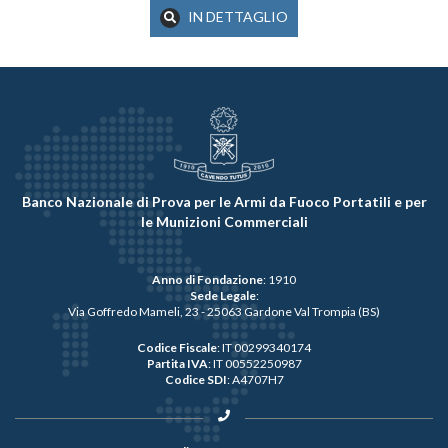
IN DETTAGLIO
Banco Nazionale di Prova per le Armi da Fuoco Portatili e per
le Munizioni Commerciali
Anno di Fondazione
: 1910
Sede Legale
:
Via Goffredo Mameli, 23 - 25063 Gardone Val Trompia (BS)
Codice Fiscale
: IT 00299340174
Partita IVA
: IT 00552250987
Codice SDI
: A4707H7