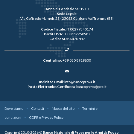
Anno di Fondazione
: 1910
Sede Legale
:
Via Goffredo Mameli, 23 - 25063 Gardone Val Trompia (BS)
Codice Fiscale
: IT 00299340174
Partita IVA
: IT 00552250987
Codice SDI
: A4707H7
Centralino
:
+39 030 8919800
Indirizzo Email
:
info@bancoprova.it
Posta Elettronica Certificata
:
bancoprova@pec.it
Dove siamo
Contatti
Mappa del sito
Termini e
condizioni
GDPR e Privacy Policy
Copyright 2010-2026 ©
Banco Nazionale di Prova per le Armi da Fuoco