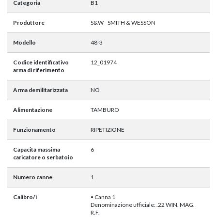
Categoria
B1
Produttore
S&W - SMITH & WESSON
Modello
48-3
Codice identificativo
12_01974
arma di riferimento
Arma demilitarizzata
NO
Alimentazione
TAMBURO
Funzionamento
RIPETIZIONE
Capacità massima
6
caricatore o serbatoio
Numero canne
1
Calibro/i
• Canna 1
Denominazione ufficiale: .22 WIN. MAG.
R.F.