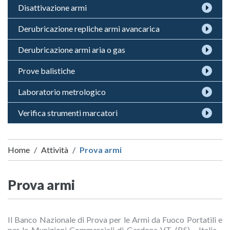
Disattivazione armi
Derubricazione repliche armi avancarica
Derubricazione armi aria o gas
Prove balistiche
Laboratorio metrologico
Verifica strumenti marcatori
Home
Attività
Prova armi
Prova armi
Il Banco Nazionale di Prova per le Armi da Fuoco Portatili e
per le Munizioni Commerciali di Gardone V.T. (BS) - Italia -