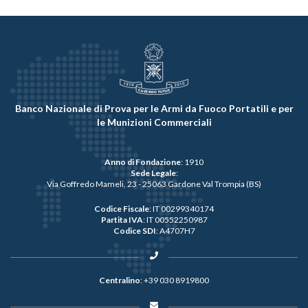
Banco Nazionale di Prova per le Armi da Fuoco Portatili e per
le Munizioni Commerciali
Anno di Fondazione
: 1910
Sede Legale
:
Via Goffredo Mameli, 23 - 25063 Gardone Val Trompia (BS)
Codice Fiscale
: IT 00299340174
Partita IVA
: IT 00552250987
Codice SDI
: A4707H7
Centralino
:
+39 030 8919800