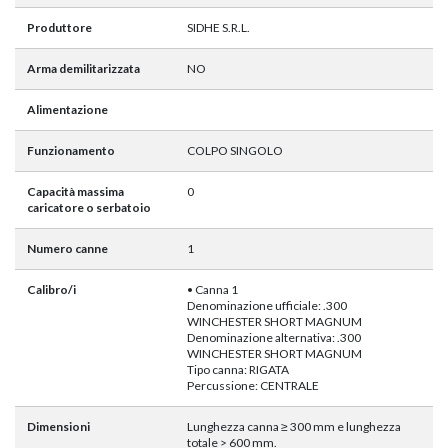
Produttore
SIDHE S.R.L.
Arma demilitarizzata
NO
Alimentazione
Funzionamento
COLPO SINGOLO
Capacità massima
0
caricatore o serbatoio
Numero canne
1
Calibro/i
• Canna 1
Denominazione ufficiale: .300
WINCHESTER SHORT MAGNUM
Denominazione alternativa: .300
WINCHESTER SHORT MAGNUM
Tipo canna: RIGATA
Percussione: CENTRALE
Dimensioni
Lunghezza canna ≥ 300 mm e lunghezza
totale > 600 mm.