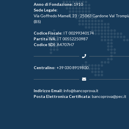
Anno di Fondazione
: 1910
Sede Legale
:
Via Goffredo Mameli, 23 - 25063 Gardone Val Trompi
(BS)
Codice Fiscale
: IT 00299340174
Partita IVA
: IT 00552250987
Codice SDI
: A4707H7
Centralino
:
+39 030 8919800
Indirizzo Email
:
info@bancoprova.it
Posta Elettronica Certificata
:
bancoprova@pec.it