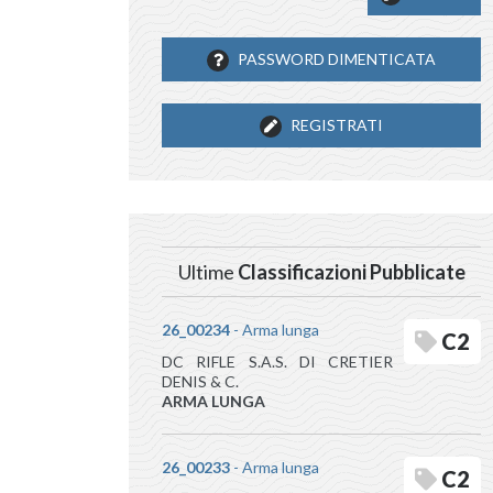
PASSWORD DIMENTICATA
REGISTRATI
Ultime
Classificazioni Pubblicate
26_00234
- Arma lunga
C2
DC RIFLE S.A.S. DI CRETIER
DENIS & C.
ARMA LUNGA
26_00233
- Arma lunga
C2