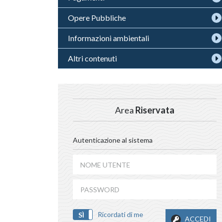
Opere Pubbliche
Informazioni ambientali
Altri contenuti
Area
Riservata
Autenticazione al sistema
Ricordati di me
SÌ
NO
ACCEDI