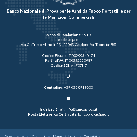
Banco Nazionale di Prova per le Armi da Fuoco Portatili e per
le Munizioni Commerciali
Anno di Fondazione
: 1910
Sede Legale
:
Via Goffredo Mameli, 23 - 25063 Gardone Val Trompia (BS)
Codice Fiscale
: IT 00299340174
Partita IVA
: IT 00552250987
Codice SDI
: A4707H7
Centralino
:
+39 030 8919800
Indirizzo Email
:
info@bancoprova.it
Posta Elettronica Certificata
:
bancoprova@pec.it
Dove siamo
Contatti
Mappa del sito
Termini e