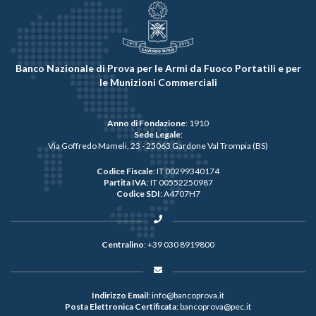
Banco Nazionale di Prova per le Armi da Fuoco Portatili e per
le Munizioni Commerciali
Anno di Fondazione
: 1910
Sede Legale
:
Via Goffredo Mameli, 23 - 25063 Gardone Val Trompia (BS)
Codice Fiscale
: IT 00299340174
Partita IVA
: IT 00552250987
Codice SDI
: A4707H7
Centralino
:
+39 030 8919800
Indirizzo Email
:
info@bancoprova.it
Posta Elettronica Certificata
:
bancoprova@pec.it