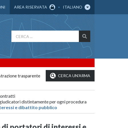
ONI
AREA RISERVATA
ITALIANO
trazione trasparente
CERCA UN'ARMA
contratti
aggiudicatori distintamente per ogni procedura
teressi e dibattito pubblico
i portatori di interessi e