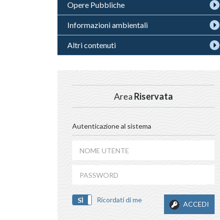
Opere Pubbliche
Informazioni ambientali
Altri contenuti
Area
Riservata
Autenticazione al sistema
Ricordati di me
SÌ
NO
ACCEDI