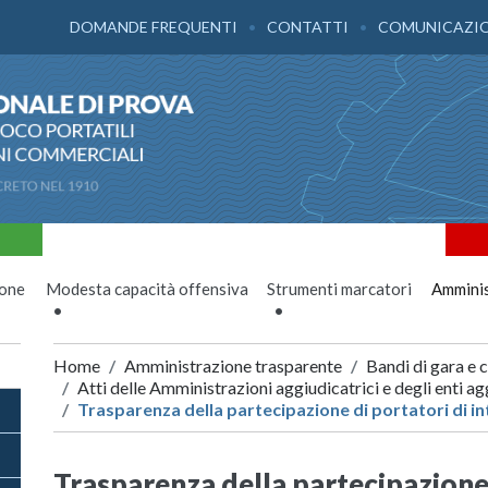
DOMANDE FREQUENTI
CONTATTI
COMUNICAZI
ione
Modesta capacità offensiva
Strumenti marcatori
Amminis
Home
Amministrazione trasparente
Bandi di gara e 
Atti delle Amministrazioni aggiudicatrici e degli enti 
Trasparenza della partecipazione di portatori di in
Trasparenza della partecipazione d