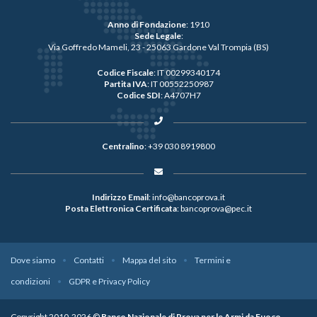
Anno di Fondazione
: 1910
Sede Legale
:
Via Goffredo Mameli, 23 - 25063 Gardone Val Trompia (BS)
Codice Fiscale
: IT 00299340174
Partita IVA
: IT 00552250987
Codice SDI
: A4707H7
Centralino
:
+39 030 8919800
Indirizzo Email
:
info@bancoprova.it
Posta Elettronica Certificata
:
bancoprova@pec.it
Dove siamo
Contatti
Mappa del sito
Termini e
condizioni
GDPR e Privacy Policy
Copyright 2010-2026 ©
Banco Nazionale di Prova per le Armi da Fuoco