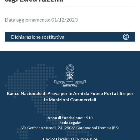
Data aggiornamento: 01/12/2023
Dichiarazione sostitutiva
Banco Nazionale di Prova per le Armi da Fuoco Portatili e per
le Munizioni Commerciali
Anno di Fondazione
: 1910
Sede Legale
:
Via Goffredo Mameli, 23 - 25063 Gardone Val Trompia (BS)
Codice Fiscale
: IT 00299340174