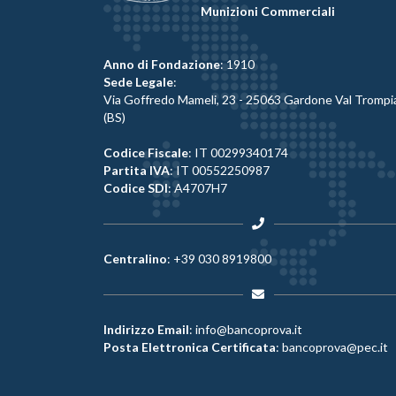
Munizioni Commerciali
Anno di Fondazione
: 1910
Sede Legale
:
Via Goffredo Mameli, 23 - 25063 Gardone Val Trompi
(BS)
Codice Fiscale
: IT 00299340174
Partita IVA
: IT 00552250987
Codice SDI
: A4707H7
Centralino
:
+39 030 8919800
Indirizzo Email
:
info@bancoprova.it
Posta Elettronica Certificata
:
bancoprova@pec.it