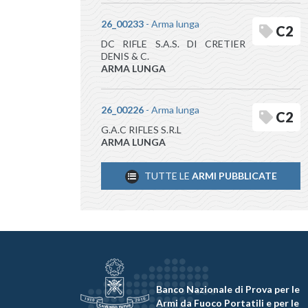
26_00233
- Arma lunga
C2
DC RIFLE S.A.S. DI CRETIER
DENIS & C.
ARMA LUNGA
26_00226
- Arma lunga
C2
G.A.C RIFLES S.R.L
ARMA LUNGA
TUTTE LE
ARMI PUBBLICATE
Banco Nazionale di Prova per le
Armi da Fuoco Portatili e per le