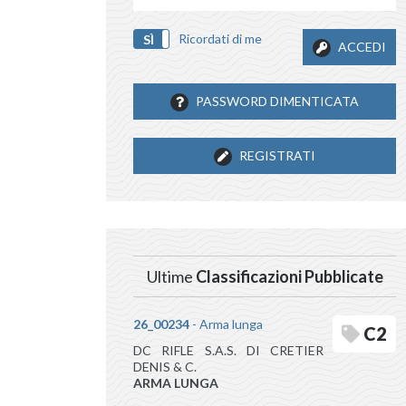
Ricordati di me
SÌ
NO
ACCEDI
PASSWORD DIMENTICATA
REGISTRATI
Ultime
Classificazioni Pubblicate
26_00234
- Arma lunga
C2
DC RIFLE S.A.S. DI CRETIER
DENIS & C.
ARMA LUNGA