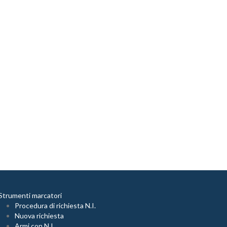
Strumenti marcatori
Procedura di richiesta N.I.
Nuova richiesta
Armi con N.I.