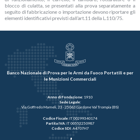
blocco di culatta, se presentati alla prova separatamente a
seguito di fabbricazione o importazione devono riportare gli
elementi identificativi previsti dall’art.11 della L.110/75.
Banco Nazionale di Prova per le Armi da Fuoco Portatili e per
le Munizioni Commerciali
Anno di Fondazione
: 1910
Sede Legale
:
Via Goffredo Mameli, 23 - 25063 Gardone Val Trompia (BS)
Codice Fiscale
: IT 00299340174
Partita IVA
: IT 00552250987
Codice SDI
: A4707H7