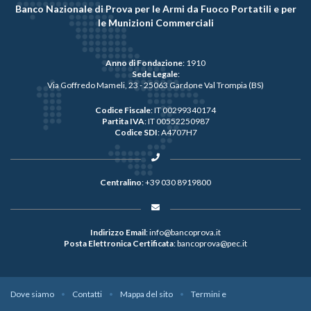
Banco Nazionale di Prova per le Armi da Fuoco Portatili e per
le Munizioni Commerciali
Anno di Fondazione
: 1910
Sede Legale
:
Via Goffredo Mameli, 23 - 25063 Gardone Val Trompia (BS)
Codice Fiscale
: IT 00299340174
Partita IVA
: IT 00552250987
Codice SDI
: A4707H7
Centralino
:
+39 030 8919800
Indirizzo Email
:
info@bancoprova.it
Posta Elettronica Certificata
:
bancoprova@pec.it
Dove siamo
Contatti
Mappa del sito
Termini e