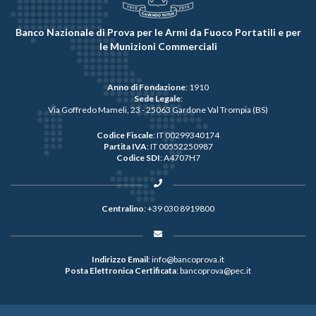
Banco Nazionale di Prova per le Armi da Fuoco Portatili e per
le Munizioni Commerciali
Anno di Fondazione
: 1910
Sede Legale
:
Via Goffredo Mameli, 23 - 25063 Gardone Val Trompia (BS)
Codice Fiscale
: IT 00299340174
Partita IVA
: IT 00552250987
Codice SDI
: A4707H7
Centralino
:
+39 030 8919800
Indirizzo Email
:
info@bancoprova.it
Posta Elettronica Certificata
:
bancoprova@pec.it