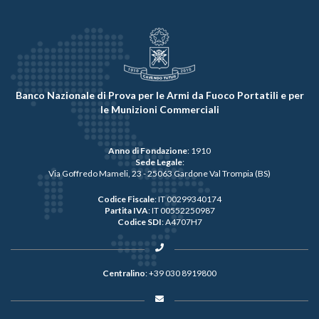
Banco Nazionale di Prova per le Armi da Fuoco Portatili e per
le Munizioni Commerciali
Anno di Fondazione
: 1910
Sede Legale
:
Via Goffredo Mameli, 23 - 25063 Gardone Val Trompia (BS)
Codice Fiscale
: IT 00299340174
Partita IVA
: IT 00552250987
Codice SDI
: A4707H7
Centralino
:
+39 030 8919800