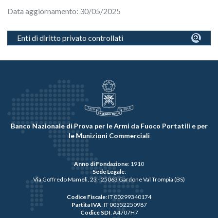
Data aggiornamento: 30/05/2025
Enti di diritto privato controllati
Banco Nazionale di Prova per le Armi da Fuoco Portatili e per
le Munizioni Commerciali
Anno di Fondazione
: 1910
Sede Legale
:
Via Goffredo Mameli, 23 - 25063 Gardone Val Trompia (BS)
Codice Fiscale
: IT 00299340174
Partita IVA
: IT 00552250987
Codice SDI
: A4707H7