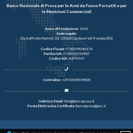
Banco Nazionale di Prova per le Armi da Fuoco Portatili e per
le Munizioni Commerciali
Anno di Fondazione
: 1910
Sede Legale
:
Via Goffredo Mameli, 23 - 25063 Gardone Val Trompia (BS)
Codice Fiscale
: IT 00299340174
Partita IVA
: IT 00552250987
Codice SDI
: A4707H7
Centralino
:
+39 030 8919800
Indirizzo Email
:
info@bancoprova.it
Posta Elettronica Certificata
:
bancoprova@pec.it