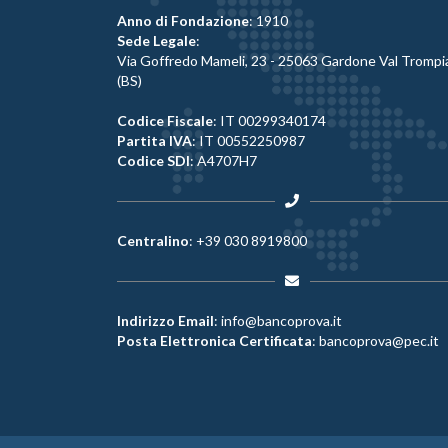
Anno di Fondazione
: 1910
Sede Legale
:
Via Goffredo Mameli, 23 - 25063 Gardone Val Trompi
(BS)
Codice Fiscale
: IT 00299340174
Partita IVA
: IT 00552250987
Codice SDI
: A4707H7
Centralino
:
+39 030 8919800
Indirizzo Email
:
info@bancoprova.it
Posta Elettronica Certificata
:
bancoprova@pec.it