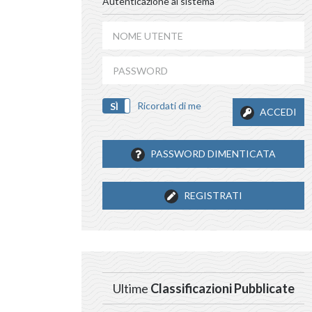
Autenticazione al sistema
Ricordati di me
SÌ
NO
ACCEDI
PASSWORD DIMENTICATA
REGISTRATI
Ultime
Classificazioni Pubblicate