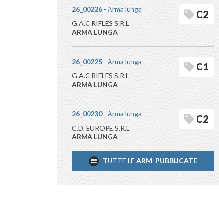
26_00226
- Arma lunga
C2
G.A.C RIFLES S.R.L
ARMA LUNGA
26_00225
- Arma lunga
C1
G.A.C RIFLES S.R.L
ARMA LUNGA
26_00230
- Arma lunga
C2
C.D. EUROPE S.R.L
ARMA LUNGA
TUTTE LE
ARMI PUBBLICATE