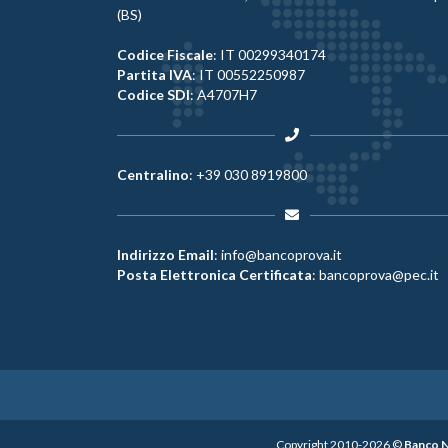
(BS)
Codice Fiscale
: IT 00299340174
Partita IVA
: IT 00552250987
Codice SDI
: A4707H7
Centralino
:
+39 030 8919800
Indirizzo Email
:
info@bancoprova.it
Posta Elettronica Certificata
:
bancoprova@pec.it
Copyright 2010-2026 ©
Banco Na