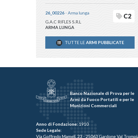
26_00226
- Arma lunga
C2
G.A.C RIFLES S.R.L
ARMA LUNGA
TUTTE LE
ARMI PUBBLICATE
Banco Nazionale di Prova per le
Armi da Fuoco Portatili e per le
Munizioni Commerciali
Anno di Fondazione
: 1910
Sede Legale
:
Via Goffredo Mameli, 23 - 25063 Gardone Val Trompi