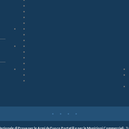
zionale di Prova per le Armi da Fuoco Portatili e per le Munizioni Commerciali
- Tu