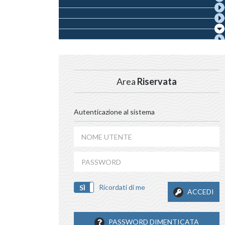
Area
Riservata
Autenticazione al sistema
Ricordati di me
SÌ
NO
ACCEDI
PASSWORD DIMENTICATA