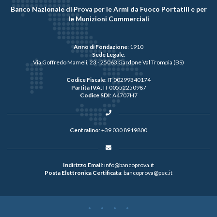
Banco Nazionale di Prova per le Armi da Fuoco Portatili e per
le Munizioni Commerciali
Anno di Fondazione
: 1910
Sede Legale
:
Via Goffredo Mameli, 23 - 25063 Gardone Val Trompia (BS)
Codice Fiscale
: IT 00299340174
Partita IVA
: IT 00552250987
Codice SDI
: A4707H7
Centralino
:
+39 030 8919800
Indirizzo Email
:
info@bancoprova.it
Posta Elettronica Certificata
:
bancoprova@pec.it