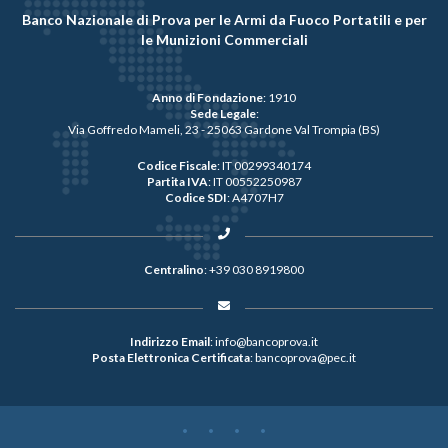
Banco Nazionale di Prova per le Armi da Fuoco Portatili e per
le Munizioni Commerciali
Anno di Fondazione
: 1910
Sede Legale
:
Via Goffredo Mameli, 23 - 25063 Gardone Val Trompia (BS)
Codice Fiscale
: IT 00299340174
Partita IVA
: IT 00552250987
Codice SDI
: A4707H7
Centralino
:
+39 030 8919800
Indirizzo Email
:
info@bancoprova.it
Posta Elettronica Certificata
:
bancoprova@pec.it