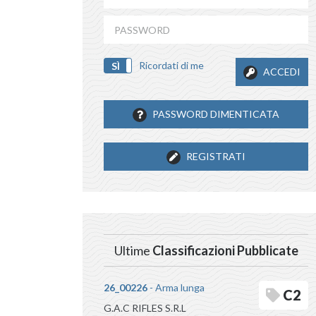
Ricordati di me
SÌ
NO
ACCEDI
PASSWORD DIMENTICATA
REGISTRATI
Ultime
Classificazioni Pubblicate
26_00226
- Arma lunga
C2
G.A.C RIFLES S.R.L