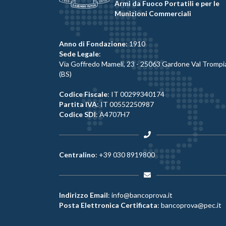
Armi da Fuoco Portatili e per le
Munizioni Commerciali
Anno di Fondazione
: 1910
Sede Legale
:
Via Goffredo Mameli, 23 - 25063 Gardone Val Trompi
(BS)
Codice Fiscale
: IT 00299340174
Partita IVA
: IT 00552250987
Codice SDI
: A4707H7
Centralino
:
+39 030 8919800
Indirizzo Email
:
info@bancoprova.it
Posta Elettronica Certificata
:
bancoprova@pec.it