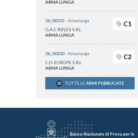
ARMA LUNGA
26_00225
- Arma lunga
C1
G.A.C RIFLES S.R.L
ARMA LUNGA
26_00230
- Arma lunga
C2
C.D. EUROPE S.R.L
ARMA LUNGA
TUTTE LE
ARMI PUBBLICATE
Banco Nazionale di Prova per le