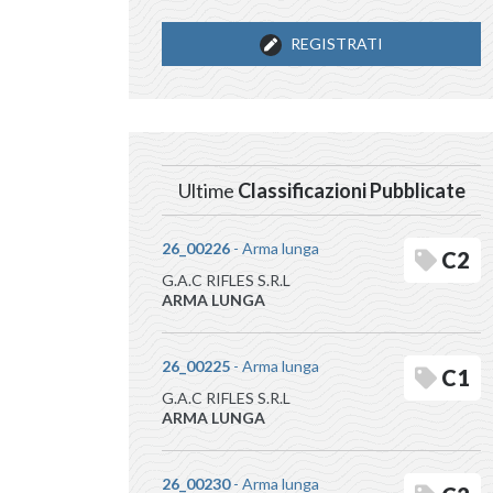
REGISTRATI
Ultime
Classificazioni Pubblicate
26_00226
- Arma lunga
C2
G.A.C RIFLES S.R.L
ARMA LUNGA
26_00225
- Arma lunga
C1
G.A.C RIFLES S.R.L
ARMA LUNGA
26_00230
- Arma lunga