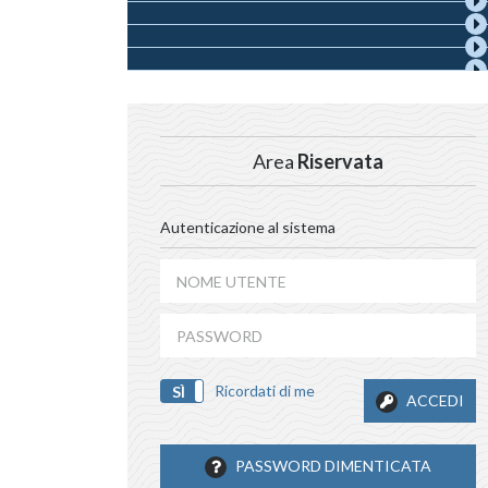
Area
Riservata
Autenticazione al sistema
Ricordati di me
SÌ
NO
ACCEDI
PASSWORD DIMENTICATA