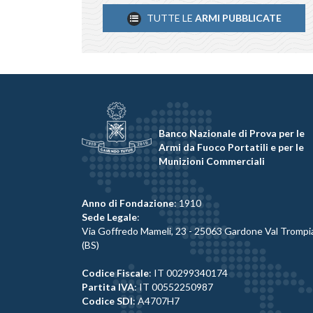
TUTTE LE
ARMI PUBBLICATE
Banco Nazionale di Prova per le
Armi da Fuoco Portatili e per le
Munizioni Commerciali
Anno di Fondazione
: 1910
Sede Legale
:
Via Goffredo Mameli, 23 - 25063 Gardone Val Trompi
(BS)
Codice Fiscale
: IT 00299340174
Partita IVA
: IT 00552250987
Codice SDI
: A4707H7