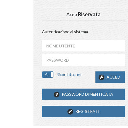
Area
Riservata
Autenticazione al sistema
Ricordati di me
SÌ
NO
ACCEDI
PASSWORD DIMENTICATA
REGISTRATI