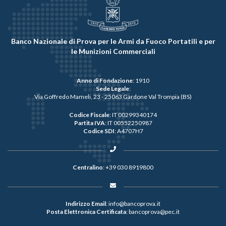
Banco Nazionale di Prova per le Armi da Fuoco Portatili e per
le Munizioni Commerciali
Anno di Fondazione
: 1910
Sede Legale
:
Via Goffredo Mameli, 23 - 25063 Gardone Val Trompia (BS)
Codice Fiscale
: IT 00299340174
Partita IVA
: IT 00552250987
Codice SDI
: A4707H7
Centralino
:
+39 030 8919800
Indirizzo Email
:
info@bancoprova.it
Posta Elettronica Certificata
:
bancoprova@pec.it