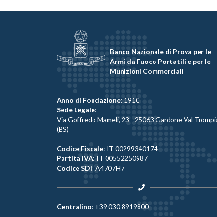
Banco Nazionale di Prova per le
Armi da Fuoco Portatili e per le
Munizioni Commerciali
Anno di Fondazione
: 1910
Sede Legale
:
Via Goffredo Mameli, 23 - 25063 Gardone Val Trompi
(BS)
Codice Fiscale
: IT 00299340174
Partita IVA
: IT 00552250987
Codice SDI
: A4707H7
Centralino
:
+39 030 8919800