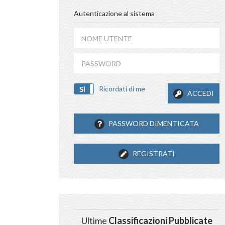
Autenticazione al sistema
Ricordati di me
SÌ
NO
ACCEDI
PASSWORD DIMENTICATA
REGISTRATI
Ultime
Classificazioni Pubblicate