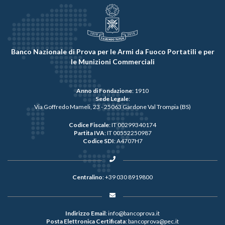
Banco Nazionale di Prova per le Armi da Fuoco Portatili e per
le Munizioni Commerciali
Anno di Fondazione
: 1910
Sede Legale
:
Via Goffredo Mameli, 23 - 25063 Gardone Val Trompia (BS)
Codice Fiscale
: IT 00299340174
Partita IVA
: IT 00552250987
Codice SDI
: A4707H7
Centralino
:
+39 030 8919800
Indirizzo Email
:
info@bancoprova.it
Posta Elettronica Certificata
:
bancoprova@pec.it