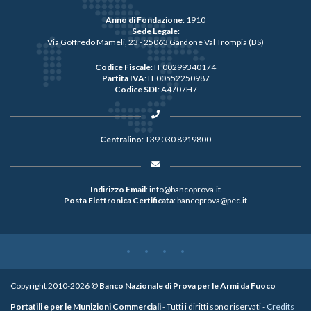
Anno di Fondazione
: 1910
Sede Legale
:
Via Goffredo Mameli, 23 - 25063 Gardone Val Trompia (BS)
Codice Fiscale
: IT 00299340174
Partita IVA
: IT 00552250987
Codice SDI
: A4707H7
Centralino
:
+39 030 8919800
Indirizzo Email
:
info@bancoprova.it
Posta Elettronica Certificata
:
bancoprova@pec.it
Copyright 2010-2026 ©
Banco Nazionale di Prova per le Armi da Fuoco
Portatili e per le Munizioni Commerciali
- Tutti i diritti sono riservati -
Credits