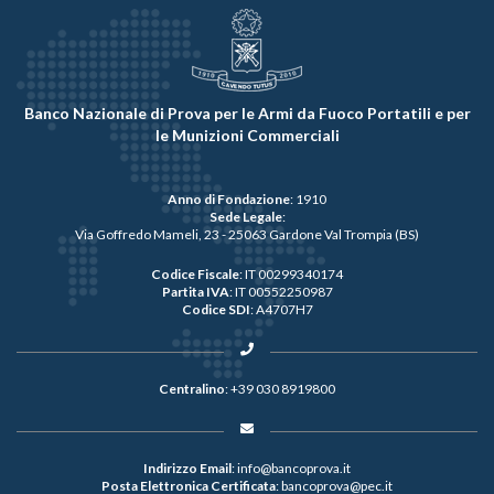
Banco Nazionale di Prova per le Armi da Fuoco Portatili e per
le Munizioni Commerciali
Anno di Fondazione
: 1910
Sede Legale
:
Via Goffredo Mameli, 23 - 25063 Gardone Val Trompia (BS)
Codice Fiscale
: IT 00299340174
Partita IVA
: IT 00552250987
Codice SDI
: A4707H7
Centralino
:
+39 030 8919800
Indirizzo Email
:
info@bancoprova.it
Posta Elettronica Certificata
:
bancoprova@pec.it