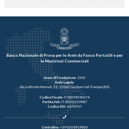
Banco Nazionale di Prova per le Armi da Fuoco Portatili e per
le Munizioni Commerciali
Anno di Fondazione
: 1910
Sede Legale
:
Via Goffredo Mameli, 23 - 25063 Gardone Val Trompia (BS)
Codice Fiscale
: IT 00299340174
Partita IVA
: IT 00552250987
Codice SDI
: A4707H7
Centralino
:
+39 030 8919800