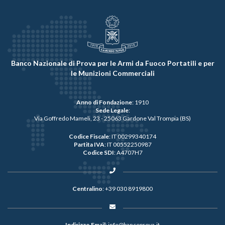
Banco Nazionale di Prova per le Armi da Fuoco Portatili e per
le Munizioni Commerciali
Anno di Fondazione
: 1910
Sede Legale
:
Via Goffredo Mameli, 23 - 25063 Gardone Val Trompia (BS)
Codice Fiscale
: IT 00299340174
Partita IVA
: IT 00552250987
Codice SDI
: A4707H7
Centralino
:
+39 030 8919800
Indirizzo Email
:
info@bancoprova.it