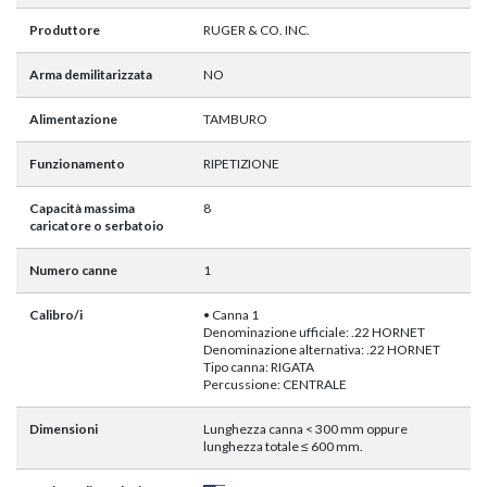
Produttore
RUGER & CO. INC.
Arma demilitarizzata
NO
Alimentazione
TAMBURO
Funzionamento
RIPETIZIONE
Capacità massima
8
caricatore o serbatoio
Numero canne
1
Calibro/i
• Canna 1
Denominazione ufficiale: .22 HORNET
Denominazione alternativa: .22 HORNET
Tipo canna: RIGATA
Percussione: CENTRALE
Dimensioni
Lunghezza canna < 300 mm oppure
lunghezza totale ≤ 600 mm.