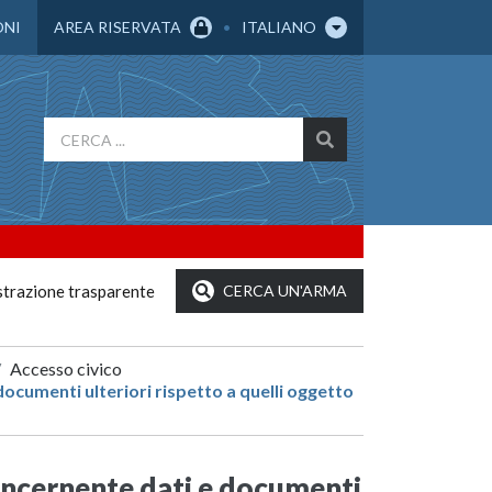
ONI
AREA RISERVATA
ITALIANO
trazione trasparente
CERCA UN'ARMA
Accesso civico
ocumenti ulteriori rispetto a quelli oggetto
oncernente dati e documenti