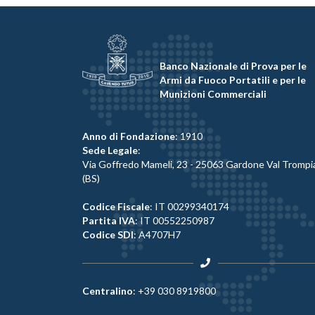
Banco Nazionale di Prova per le
Armi da Fuoco Portatili e per le
Munizioni Commerciali
Anno di Fondazione
: 1910
Sede Legale
:
Via Goffredo Mameli, 23 - 25063 Gardone Val Trompi
(BS)
Codice Fiscale
: IT 00299340174
Partita IVA
: IT 00552250987
Codice SDI
: A4707H7
Centralino
:
+39 030 8919800