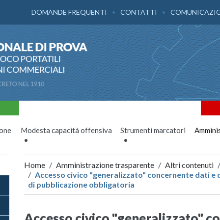
DOMANDE FREQUENTI
CONTATTI
COMUNICAZI
ione
Modesta capacità offensiva
Strumenti marcatori
Amminis
Home
Amministrazione trasparente
Altri contenuti
Accesso civico "generalizzato" concernente dati e d
di pubblicazione obbligatoria
Accesso civico "generalizzato" c