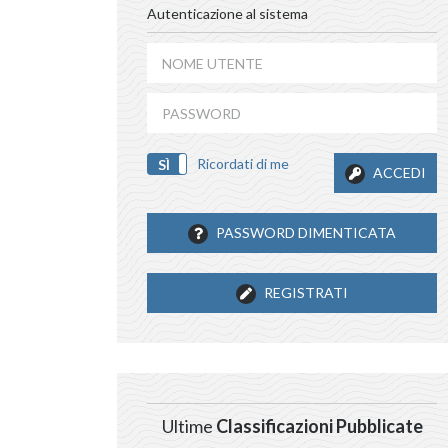
Autenticazione al sistema
Ricordati di me
SÌ
NO
ACCEDI
PASSWORD DIMENTICATA
REGISTRATI
Ultime
Classificazioni Pubblicate